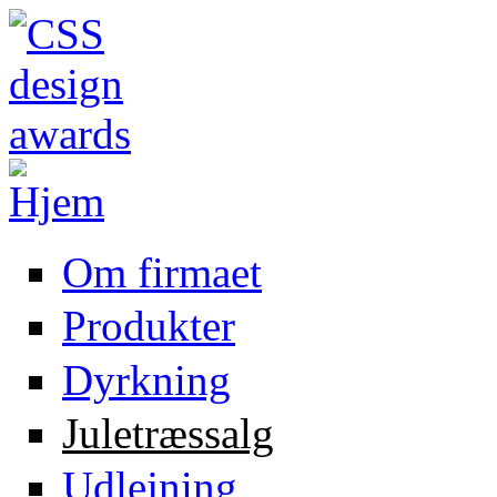
Gå til hovedindhold
Om firmaet
Produkter
Dyrkning
Juletræssalg
Udlejning